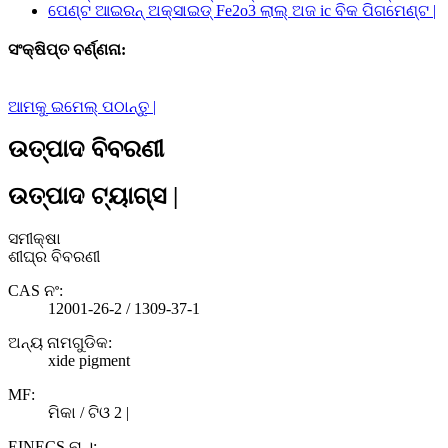
ସଂକ୍ଷିପ୍ତ ବର୍ଣ୍ଣନା:
ଆମକୁ ଇମେଲ୍ ପଠାନ୍ତୁ |
ଉତ୍ପାଦ ବିବରଣୀ
ଉତ୍ପାଦ ଟ୍ୟାଗ୍ସ |
ସମୀକ୍ଷା
ଶୀଘ୍ର ବିବରଣୀ
CAS ନଂ:
12001-26-2 / 1309-37-1
ଅନ୍ୟ ନାମଗୁଡିକ:
xide pigment
MF:
ମିକା / ଟିଓ 2 |
EINECS ନା ।: