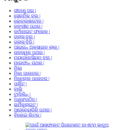
ଜୀବାଣୁ ଘର |
ସେରାମିକ୍ ବଲ୍ |
କୋବଲଷ୍ଟୋନ |
ରଙ୍ଗୀନ ପଥର |
ଜର୍ମାନାଇଟ୍ ଫ୍ଲେକ୍ |
ଗ୍ଲାସ୍ ବଲ୍ |
ଗ୍ଲାସ୍ ବିଡି |
ଆଇରନ୍ ଅକ୍ସାଇଡ୍ ଲାଲ୍ |
ଉଜ୍ଜ୍ୱଳ ପଥର |
ମ୍ୟାଗ୍ନେସିୟମ୍ ବଲ୍ |
ମାଇଫାନ୍ ପଥର |
ମିକା
ମିକା ପାଉଡର |
ମିନେରାଲ୍ ପାଉଡର |
ପର୍ଲିଟ୍ |
ବାଲି
ଟୁର୍ମାଲିନ୍ |
ଅଣସଂଗଠିତ |
ଭର୍ମିକୁଲାଇଟ୍ |
ଆଗ୍ନେୟଗିରି ପଥର |
ବିଲେଇ ଲିଟର |