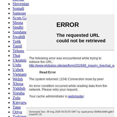
Slovenian
Somali
Samoan
Scots Gaelic
Shona
Sindhi
Sundanese
Swahili
Tajik
Tamil
Telugu
Thai
Ukrainian
Urdu
Uzbek
Vietnamese
Welsh
Xhosa
Yiddish
Yoruba
Zulu
Kinyarwanda
Tatar
Oriya
Turkmen