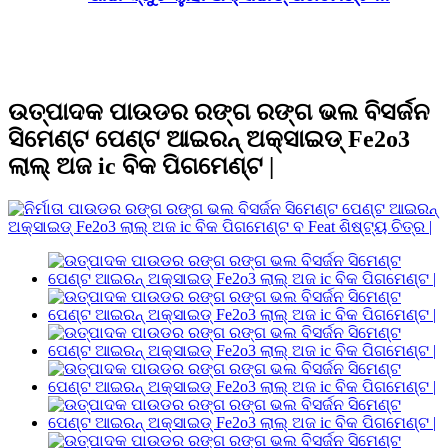
ଉତ୍ପାଦକ ପାଉଡର ରଙ୍ଗ ରଙ୍ଗ ଭଲ ବିସର୍ଜନ
ସିମେଣ୍ଟ ପେଣ୍ଟ ଆଇରନ୍ ଅକ୍ସାଇଡ୍ Fe2o3
ଲାଲ୍ ଅଜ ic ବିକ ପିଗମେଣ୍ଟ |