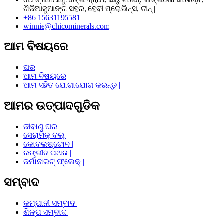
ଶିଜିଆଜୁଆଙ୍ଗ ସହର, ହେବୀ ପ୍ରୋଭିନ୍ସ, ଚୀନ୍ |
+86 15631195581
winnie@chicominerals.com
ଆମ ବିଷୟରେ
ଘର
ଆମ ବିଷୟରେ
ଆମ ସହିତ ଯୋଗାଯୋଗ କରନ୍ତୁ |
ଆମର ଉତ୍ପାଦଗୁଡିକ
ଜୀବାଣୁ ଘର |
ସେରାମିକ୍ ବଲ୍ |
କୋବଲଷ୍ଟୋନ |
ରଙ୍ଗୀନ ପଥର |
ଜର୍ମାନାଇଟ୍ ଫ୍ଲେକ୍ |
ସମ୍ବାଦ
କମ୍ପାନୀ ସମ୍ବାଦ |
ଶିଳ୍ପ ସମ୍ବାଦ |