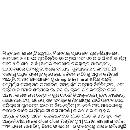
ଲିଙ୍ଗଶୋ କାଉଣ୍ଟି ୟୁଚୁଆନ୍ ମିନେରାଲ୍ ପ୍ରଡକ୍ଟ ପ୍ରକ୍ରିୟାକରଣ
କାରଖାନା 2010 ରେ ପ୍ରତିଷ୍ଠିତ ହୋଇଥିଲା ଏବଂ ଏହାର ଦୀର୍ଘ ବର୍ଷ କାର୍ଯ୍ୟ
ପରେ 5 ଟି ଶାଖା ଅଛି | ଆମର କାରଖାନା ତାଇହାଙ୍ଗ ମାଉଣ୍ଟେନ୍
ପାଦଦେଶରେ ଅବସ୍ଥିତ, ଖଣିଜ ସମ୍ପଦ, ସୁବିଧାଜନକ ପରିବହନ, 20
ଏକରରୁ ଅଧିକ ପ୍ଲାଣ୍ଟ କ୍ଷେତ୍ର, ବର୍ତ୍ତମାନ 50 ରୁ ଅଧିକ କର୍ମଚାରୀ
ଅଛନ୍ତି, ଆମର କାରଖାନାର ଦୃ strong ବ technical ଷୟିକ ଶକ୍ତି,
ସମ୍ପୂର୍ଣ୍ଣ ପରୀକ୍ଷଣ ଉପକରଣ, ସମ୍ପୂର୍ଣ୍ଣ ଉତ୍ପାଦ ନିର୍ଦ୍ଦିଷ୍ଟତା, ଏବଂ
ବର୍ତ୍ତମାନ ସମାନ ଶିଳ୍ପରେ ଉନ୍ନତ ଯନ୍ତ୍ରପାତି ପ୍ରବର୍ତ୍ତନ କରେ
ଆମର କାରଖାନାର ଉତ୍ପାଦ ଗୁଣ ହେଉଛି ରିଅଲ୍-ଟାଇମ୍ ଷ୍ଟ୍ରାଟାଇଜଡ୍,
ସେଗମେଣ୍ଟେଡ୍, ଗ୍ରେଡ୍ ଏବଂ ସମସ୍ତ କର୍ମଚାରୀଙ୍କ ପାଇଁ ଉତ୍ତରଦାୟୀ |
ପରିଚାଳନା ଗୁଣବତ୍ତା କଠୋର ନିୟନ୍ତ୍ରିତ | ଆନ୍ତର୍ଜାତୀୟ ମାନଦଣ୍ଡକୁ
କଠୋର ଭାବେ କାର୍ଯ୍ୟକାରୀ କରାଯାଇଛି | କାରଖାନାର ପାସ୍ ହାର
ଅତ୍ୟନ୍ତ ଉଚ୍ଚ ଅଟେ | ଉତ୍କୃଷ୍ଟ ହାର ଧୀରେ ଧୀରେ ଉନ୍ନତ ହୁଏ ଏବଂ
ଆନ୍ତର୍ଜାତୀୟ ମାନକ ଧୀରେ ଧୀରେ ମିଶ୍ରିତ ହୁଏ | ଆମର କାରଖାନା ସର୍ବଦା
“ଅଖଣ୍ଡତା-ଆଧାରିତ, ବିଜୟ-ସହଯୋଗ” ର ସଂକଳ୍ପକୁ ପାଳନ କରିଆସୁଛି