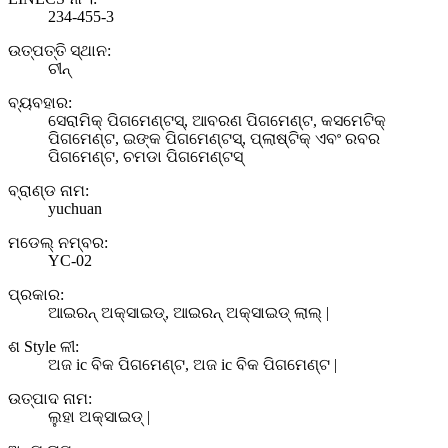
234-455-3
ଉତ୍ପତ୍ତି ସ୍ଥାନ:
ଚୀନ୍
ବ୍ୟବହାର:
ସେରାମିକ୍ ପିଗମେଣ୍ଟସ୍, ଆବରଣ ପିଗମେଣ୍ଟ, କସମେଟିକ୍
ପିଗମେଣ୍ଟ, ଇଙ୍କ ପିଗମେଣ୍ଟସ୍, ପ୍ଲାଷ୍ଟିକ୍ ଏବଂ ରବର
ପିଗମେଣ୍ଟ, ଚମଡା ପିଗମେଣ୍ଟସ୍
ବ୍ରାଣ୍ଡ ନାମ:
yuchuan
ମଡେଲ୍ ନମ୍ବର:
YC-02
ପ୍ରକାର:
ଆଇରନ୍ ଅକ୍ସାଇଡ୍, ଆଇରନ୍ ଅକ୍ସାଇଡ୍ ଲାଲ୍ |
ଶ Style ଳୀ:
ଅଜ ic ବିକ ପିଗମେଣ୍ଟ, ଅଜ ic ବିକ ପିଗମେଣ୍ଟ |
ଉତ୍ପାଦ ନାମ:
ଲୁହା ଅକ୍ସାଇଡ୍ |