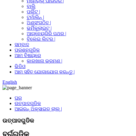
ମିନେରାଲ୍ ପାଉଡର |
ବାଲି
ପର୍ଲିଟ୍ |
ଟୁର୍ମାଲିନ୍ |
ଅଣସଂଗଠିତ |
ଭର୍ମିକୁଲାଇଟ୍ |
ଆଗ୍ନେୟଗିରି ପଥର |
ବିଲେଇ ଲିଟର |
ସମ୍ବାଦ
ପ୍ରଶ୍ନଗୁଡିକ
ଆମ ବିଷୟରେ
କାରଖାନା ଭ୍ରମଣ |
ଭିଡିଓ
ଆମ ସହିତ ଯୋଗାଯୋଗ କରନ୍ତୁ |
English
ଘର
ଉତ୍ପାଦଗୁଡିକ
ଆଇରନ୍ ଅକ୍ସାଇଡ୍ ଲାଲ୍ |
ଉତ୍ପାଦଗୁଡିକ
ବର୍ଗଗୁଡିକ