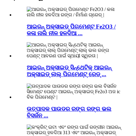
ଆଇରନ୍ ଅକ୍ସାଇଡ୍ ପିଗମେଣ୍ଟ Fe2O3 /
କଳା ନାଲି ନୀଳ ହଳଦିଆ ...
ଆଇରନ୍ ଅକ୍ସାଇଡ୍ ସିନ୍ଥେଟିକ୍ ଆଇରନ୍
ଅକ୍ସାଇଡ୍ ଲାଲ୍ ପିଗମେଣ୍ଟ୍ ରେଡ୍ ...
ଉତ୍ପାଦକ ପାଉଡର ରଙ୍ଗ ରଙ୍ଗ ଭଲ
ବିସର୍ଜନ ...