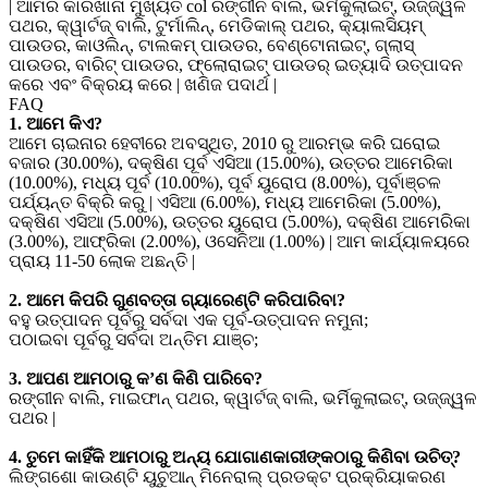
| ଆମର କାରଖାନା ମୁଖ୍ୟତ col ରଙ୍ଗୀନ ବାଲି, ଭର୍ମିକୁଲାଇଟ୍, ଉଜ୍ଜ୍ୱଳ
ପଥର, କ୍ୱାର୍ଟଜ୍ ବାଲି, ଟୁର୍ମାଲିନ୍, ମେଡିକାଲ୍ ପଥର, କ୍ୟାଲସିୟମ୍
ପାଉଡର, କାଓଲିନ୍, ଟାଲକମ୍ ପାଉଡର, ବେଣ୍ଟୋନାଇଟ୍, ଗ୍ଲାସ୍
ପାଉଡର, ବାରିଟ୍ ପାଉଡର, ଫ୍ଲୋରାଇଟ୍ ପାଉଡର୍ ଇତ୍ୟାଦି ଉତ୍ପାଦନ
କରେ ଏବଂ ବିକ୍ରୟ କରେ | ଖଣିଜ ପଦାର୍ଥ |
FAQ
1. ଆମେ କିଏ?
ଆମେ ଚାଇନାର ହେବୀରେ ଅବସ୍ଥିତ, 2010 ରୁ ଆରମ୍ଭ କରି ଘରୋଇ
ବଜାର (30.00%), ଦକ୍ଷିଣ ପୂର୍ବ ଏସିଆ (15.00%), ଉତ୍ତର ଆମେରିକା
(10.00%), ମଧ୍ୟ ପୂର୍ବ (10.00%), ପୂର୍ବ ୟୁରୋପ (8.00%), ପୂର୍ବାଞ୍ଚଳ
ପର୍ଯ୍ୟନ୍ତ ବିକ୍ରି କରୁ | ଏସିଆ (6.00%), ମଧ୍ୟ ଆମେରିକା (5.00%),
ଦକ୍ଷିଣ ଏସିଆ (5.00%), ଉତ୍ତର ୟୁରୋପ (5.00%), ଦକ୍ଷିଣ ଆମେରିକା
(3.00%), ଆଫ୍ରିକା (2.00%), ଓସେନିଆ (1.00%) | ଆମ କାର୍ଯ୍ୟାଳୟରେ
ପ୍ରାୟ 11-50 ଲୋକ ଅଛନ୍ତି |
2. ଆମେ କିପରି ଗୁଣବତ୍ତା ଗ୍ୟାରେଣ୍ଟି କରିପାରିବା?
ବହୁ ଉତ୍ପାଦନ ପୂର୍ବରୁ ସର୍ବଦା ଏକ ପୂର୍ବ-ଉତ୍ପାଦନ ନମୁନା;
ପଠାଇବା ପୂର୍ବରୁ ସର୍ବଦା ଅନ୍ତିମ ଯାଞ୍ଚ;
3. ଆପଣ ଆମଠାରୁ କ’ଣ କିଣି ପାରିବେ?
ରଙ୍ଗୀନ ବାଲି, ମାଇଫାନ୍ ପଥର, କ୍ୱାର୍ଟଜ୍ ବାଲି, ଭର୍ମିକୁଲାଇଟ୍, ଉଜ୍ଜ୍ୱଳ
ପଥର |
4. ତୁମେ କାହିଁକି ଆମଠାରୁ ଅନ୍ୟ ଯୋଗାଣକାରୀଙ୍କଠାରୁ କିଣିବା ଉଚିତ୍?
ଲିଙ୍ଗଶୋ କାଉଣ୍ଟି ୟୁଚୁଆନ୍ ମିନେରାଲ୍ ପ୍ରଡକ୍ଟ ପ୍ରକ୍ରିୟାକରଣ