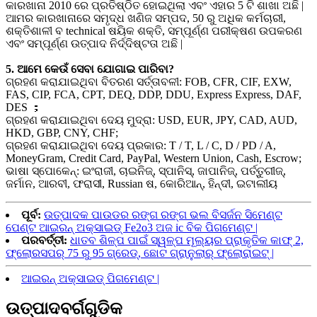
କାରଖାନା 2010 ରେ ପ୍ରତିଷ୍ଠିତ ହୋଇଥିଲା ଏବଂ ଏହାର 5 ଟି ଶାଖା ଅଛି |
ଆମର କାରଖାନାରେ ସମୃଦ୍ଧ ଖଣିଜ ସମ୍ପଦ, 50 ରୁ ଅଧିକ କର୍ମଚାରୀ,
ଶକ୍ତିଶାଳୀ ବ technical ଷୟିକ ଶକ୍ତି, ସମ୍ପୂର୍ଣ୍ଣ ପରୀକ୍ଷଣ ଉପକରଣ
ଏବଂ ସମ୍ପୂର୍ଣ୍ଣ ଉତ୍ପାଦ ନିର୍ଦ୍ଦିଷ୍ଟତା ଅଛି |
5. ଆମେ କେଉଁ ସେବା ଯୋଗାଇ ପାରିବା?
ଗ୍ରହଣ କରାଯାଇଥିବା ବିତରଣ ସର୍ତ୍ତାବଳୀ: FOB, CFR, CIF, EXW,
FAS, CIP, FCA, CPT, DEQ, DDP, DDU, Express Express, DAF,
DES ；
ଗ୍ରହଣ କରାଯାଇଥିବା ଦେୟ ମୁଦ୍ରା: USD, EUR, JPY, CAD, AUD,
HKD, GBP, CNY, CHF;
ଗ୍ରହଣ କରାଯାଇଥିବା ଦେୟ ପ୍ରକାର: T / T, L / C, D / PD / A,
MoneyGram, Credit Card, PayPal, Western Union, Cash, Escrow;
ଭାଷା ସ୍ପୋକେନ୍: ଇଂରାଜୀ, ଚାଇନିଜ୍, ସ୍ପାନିସ୍, ଜାପାନିଜ୍, ପର୍ତ୍ତୁଗୀଜ୍,
ଜର୍ମାନ, ଆରବୀ, ଫରାସୀ, Russian ଷ, କୋରିଆନ୍, ହିନ୍ଦୀ, ଇଟାଲୀୟ
ପୂର୍ବ:
ଉତ୍ପାଦକ ପାଉଡର ରଙ୍ଗ ରଙ୍ଗ ଭଲ ବିସର୍ଜନ ସିମେଣ୍ଟ
ପେଣ୍ଟ ଆଇରନ୍ ଅକ୍ସାଇଡ୍ Fe2o3 ଅଜ ic ବିକ ପିଗମେଣ୍ଟ |
ପରବର୍ତ୍ତୀ:
ଧାତବ ଶିଳ୍ପ ପାଇଁ ସ୍ୱଳ୍ପ ମୂଲ୍ୟର ପ୍ରାକୃତିକ କାଫ୍ 2,
ଫ୍ଲୋରସପର୍ 75 ରୁ 95 ଗ୍ରେଡ୍, ଛୋଟ ଗ୍ରାନୁଲାର୍ ଫ୍ଲୋରାଇଟ୍ |
ଆଇରନ୍ ଅକ୍ସାଇଡ୍ ପିଗମେଣ୍ଟ |
ଉତ୍ପାଦ
ବର୍ଗଗୁଡିକ