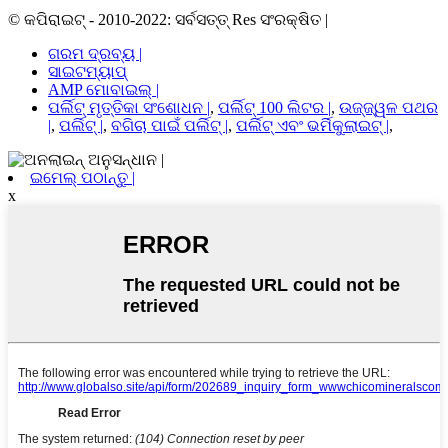
© କପିରାଇଟ୍ - 2010-2022: ସର୍ବସତ୍ତ୍ Res ସଂରକ୍ଷିତ |
ଗରମ ଦ୍ରବ୍ୟ |
ସାଇଟମ୍ୟାପ୍
AMP ମୋବାଇଲ୍ |
ପର୍ଲିଟ୍ ମୃତ୍ତିକା ସଂଶୋଧନ |
,
ପର୍ଲିଟ୍ 100 ଲିଟର |
,
ଉଜ୍ଜ୍ୱଳ ପଥର
|
,
ପର୍ଲିଟ୍ |
,
ବଗିଚା ପାଇଁ ପର୍ଲିଟ୍ |
,
ପର୍ଲିଟ୍ ଏବଂ ଭର୍ମିକୁଲାଇଟ୍ |
,
ଇମେଲ୍ ପଠାନ୍ତୁ |
x