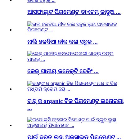
ଆସଫାଲ୍ଟ ପିଗମେଣ୍ଟ ଡାଏଟମ୍ କାଦୁଅ ...
ନାଲି ହଳଦିଆ ନୀଳ କଳା ସବୁଜ ...
କେକ୍ ପାନୀୟ କନେକ୍ଟି ବେକିଂ ...
ବାସ୍ ଜ organic ବିକ ପିଗମେଣ୍ଟ ଇନୋରଗା
...
ପାଇଁ ଦ୍ରୁତ ଲୁହା ଅକ୍ସାଇଡ୍ ପିଗମେଣ୍ଟ ...