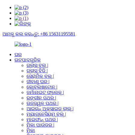
ଆମକୁ କଲ କରନ୍ତୁ: +86 15631195581
ଘର
ଉତ୍ପାଦଗୁଡିକ
ଗ୍ଲାସ୍ ବଲ୍ |
ଗ୍ଲାସ୍ ବିଡି |
ସେରାମିକ୍ ବଲ୍ |
ଜୀବାଣୁ ଘର |
କୋବଲଷ୍ଟୋନ |
ଜର୍ମାନାଇଟ୍ ଫ୍ଲେକ୍ |
ରଙ୍ଗୀନ ପଥର |
ଉଜ୍ଜ୍ୱଳ ପଥର |
ଆଇରନ୍ ଅକ୍ସାଇଡ୍ ଲାଲ୍ |
ମ୍ୟାଗ୍ନେସିୟମ୍ ବଲ୍ |
ମାଇଫାନ୍ ପଥର |
ମିକା ପାଉଡର |
ମିକା