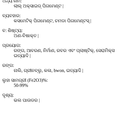
ଅନ୍ୟ ନାମ:
ଲାଲ୍ ଅକ୍ସାଇଡ୍ ପିଗମେଣ୍ଟ |
ବ୍ୟବହାର:
କସମେଟିକ୍ ପିଗମେଣ୍ଟ, ଚମଡା ପିଗମେଣ୍ଟସ୍ |
ବ: ଶିଷ୍ଟ୍ୟ:
ଅଣ-ବିଷାକ୍ତ |
ପ୍ରୟୋଗ:
ରଙ୍ଗ, ଆବରଣ, ନିର୍ମାଣ, ରବର ଏବଂ ପ୍ଲାଷ୍ଟିକ୍, ସେରାମିକ୍ସ
ଇତ୍ୟାଦି |
ରଙ୍ଗ:
ନାଲି, ଗ୍ରୀନବ୍ଲୁ, କଳା, bwon, ଇତ୍ୟାଦି |
ଲୁହା ସାମଗ୍ରୀ (Fe2O3)%:
50-99%
ଦୃଶ୍ୟ:
ଭଲ ପାଉଡର |