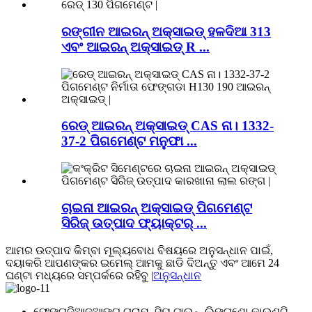
ରଙ୍ଗୀନ ଆଇରନ୍ ଅକ୍ସାଇଡ୍ ହଳଦିଆ 313
ଏବଂ ଆଇରନ୍ ଅକ୍ସାଇଡ୍ R ...
ରେଡ୍ ଆଇରନ୍ ଅକ୍ସାଇଡ୍ CAS ନା। 1332-
37-2 ପିଗମେଣ୍ଟ ମନୁଫା ...
ଚାଇନା ଆଇରନ୍ ଅକ୍ସାଇଡ୍ ପିଗମେଣ୍ଟ
ସିରିଜ୍ ଉତ୍ପାଦ ଫ୍ୟାକ୍ଟର୍ ...
ଆମର ଉତ୍ପାଦ କିମ୍ବା ମୂଲ୍ୟବୋଧ ବିଷୟରେ ଅନୁସନ୍ଧାନ ପାଇଁ,
ଦୟାକରି ଆପଣଙ୍କର ଇମେଲ୍ ଆମକୁ ଛାଡି ଦିଅନ୍ତୁ ଏବଂ ଆମେ 24
ଘଣ୍ଟା ମଧ୍ୟରେ ସମ୍ପର୍କରେ ରହିବୁ |
ଅନୁସନ୍ଧାନ
ଫେଙ୍ଗଜିଆଜୁଆଙ୍ଗ ଗ୍ରାମ, ସିୟୁ ଟାଉନ୍, ଲିଙ୍ଗଶୋ କାଉଣ୍ଟି,